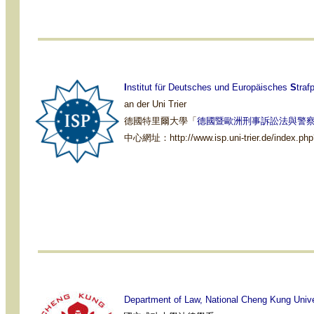
I
nstitut für Deutsches und Europäisches
S
traf
an der Uni Trier
德國特里爾大學「
德國暨歐洲刑事訴訟法與警
中心網址：
http://www.isp.uni-trier.de/index.p
Department of Law, National Cheng Kung Unive