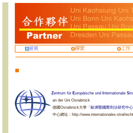
Z
entrum für
E
uropäische und
I
nternationale
S
tr
an der Uni Osnabrück
德國
Osnabrück
大學「
歐洲暨國際刑法研究中心
中心網址：
http://www.internationales-strafrec