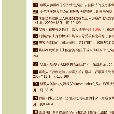
19.
辯護人參與程序必要性之探討
–
以德國法的規定作
18.
少年秩序違反行為的程序與法院管轄
，
刑事法雜誌
17.
未依法具結的證人陳述與證據禁止－評最高法院對於
1
41期，
2009
年
12
月，頁
112-129
16.
辯護人在場權之探討
，政大法學評論(
TSSCI
)，
第
10
15.
刑事訴訟上身體檢查措施被告忍受義務之界線，
刑
14.
淺談治癒目的
，
司法周刊，第
1378
期 ，
2008
年
2
月
2
13.
具結在實體刑法上的意義
-
偽證罪基本構成要件的探
241
12.
辯護人
是實行洗錢罪的高危險群？，檢察新論，第
11.
鑑定人「行鑑定時」辯護人的在場權
-
評最高法院
2007
年
11
月，頁
153-166
10.
辯護人與被告交流權
(Verkehrsrecht)
之探討-透過
月，頁
133-151
9.
我國刑事上追繳、追徵及抵償制度的未來
-
給這個
月
，頁
83-104
8.
因違法行為所得沒收
(Verfall)
之法律性質-以德國刑