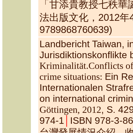
「甘添貴教授七秩華
法出版文化，
2012
年
9789868760639)
Landbericht Taiwan, in
Jurisdiktionskonflikte 
Kriminalit
ä
t.
Conflicts of
Ein Re
crime situations
:
Internationalen Strafr
on international crimin
, S. 4
G
ö
ttingen, 2012
974-1
│
ISBN 978-3-86
台灣發展情況介紹，收錄於