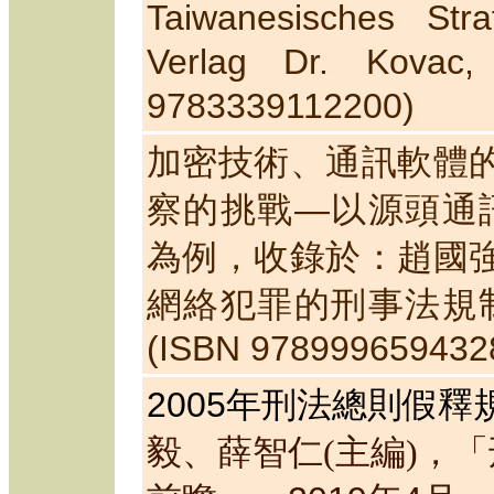
Taiwanesisches Stra
Verlag Dr. Kovac,
9783339112200)
加密技術、通訊軟體
察的挑戰
—
以源頭通
為例，收錄於：趙國
網絡犯罪的刑事法規
(ISBN 978999659432
2005
年刑法總則假釋
毅、薛智仁
(
主編
)
，「