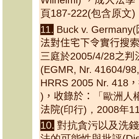
Wilhelmi)
，成大法學
頁187-222
(
包含原文
)
11.
Buck v. Germany(
法對住宅下令實行搜
三庭於2005/4/28
之判
(
EGMR, Nr. 41604/98, 
HRRS 2005 Nr. 418
，
)
，收錄於：
「歐洲人權
法院
(印行)，2008年1
10.
對抗貪污以及洗錢
法的可能性與批評
(Di