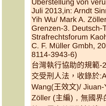
Überstellung von veru
Juli 2013,in: Arndt S
Yih Wu/ Mark A. Zöller
Grenzen-
3. Deutsch-
Strafrechtsforum Kao
C. F. Müller Gmbh, 2
8114-3943-6)
台灣執行協助的規範-2
交受刑人法，收錄於:
A
Wang
(王效文)
/ Jiuan
Zöller
(主編)
，無國界的