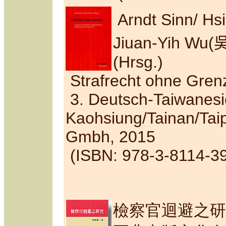
Arndt Sinn/ H
Jiuan-Yih Wu
(
(Hrsg.)
Strafrecht ohne Gren
3. Deutsch-Taiwanesi
Kaohsiung
/Tainan/Tai
Gmbh, 2015
(ISBN: 978-3-8114-3
檢察官迴避之研