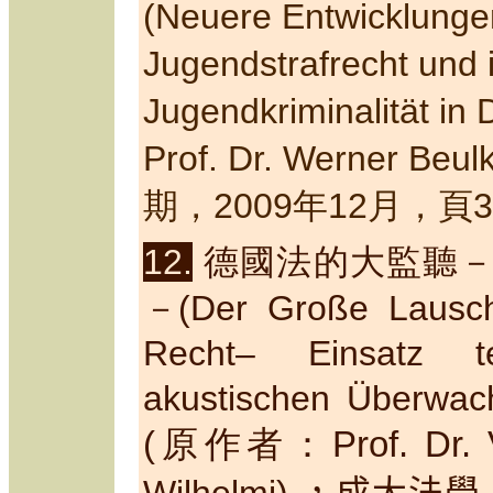
(Neuere Entwicklunge
Jugendstrafrecht und
Jugendkriminalität in
Prof. Dr. Werner Beul
期，
200
9
年12月，頁35
12.
德國法的大監聽
－
(
Der Große Lausch
Recht
– Einsatz te
akustischen Überwa
(
原作者：Prof. Dr. V