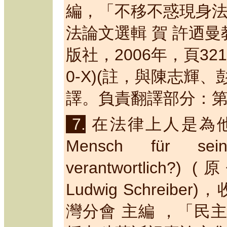
編，「不移不惑現身
法論文選輯 賀 許迺
版社，
2006
年，頁
321
0-X)(
註，與陳志輝、
譯。負責翻譯部分：
7.
在法律上人是為
Mensch für sein 
verantwortlich?
)
(
原
Ludwig Schreiber)
，
灣分會 主編 ，
「民主