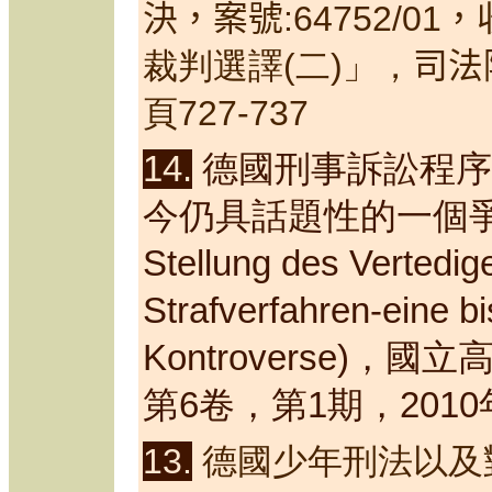
決，案號
:64752/01
，
裁判選譯(二)」，
司法
頁727-737
14.
德國刑事訴訟程序
今仍具話題性的一個爭論(F
Stellung des Vertedig
Strafverfahren-eine bi
Kontroverse)
第6卷，第
1
期，
2010
13.
德國少年刑法以及