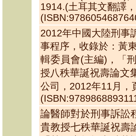
1914
.
(
土耳其文翻譯，S.
(ISBN:
978605468764
2012
年中國大陸刑事
事程序，收錄於：
黃
輯委員會
(
主編
)
，
「刑
授八
秩華誕祝壽論文
公司，2012年11月，頁
(ISBN:978986889311
論醫師對於刑事訴訟
貴教授七秩華誕祝壽