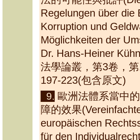
Regelungen über die
Korruption und Geldwä
Möglichkeiten der Um
Dr. Hans-Heiner Kühn
法學論叢，第
3
卷，第
197-223(
包含原文
)
9.
歐洲法體系當中的
障的效果
(Vereinfacht
europäischen Rechtss
für den Individualrech