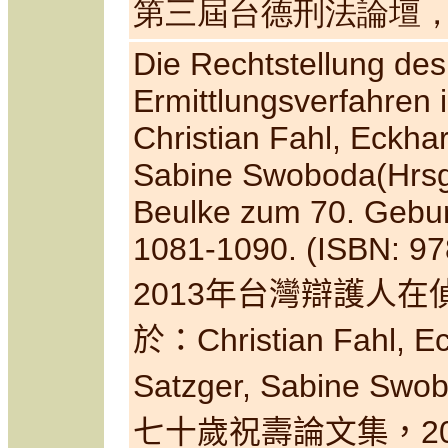
第三屆台德刑法論壇
Die Rechtstellung des
Ermittlungsverfahren 
Christian Fahl, Eckhar
Sabine Swoboda(Hrsg.)
Beulke zum 70. Geburt
1081-1090
.
(ISBN: 97
2013年台灣辯護人
於：
Christian Fahl, E
Satzger, Sabine Swo
七十歲祝壽論文集，20