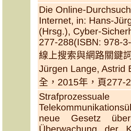
Die Online-Durchsuch
Internet, in: Hans-Jür
(Hrsg.), Cyber-Sicherh
277-288(ISBN: 978-3
線上搜索與網路關鍵詞
Jürgen Lange, Astrid 
全，2015年，頁277-2
Strafprozessuale
Telekommunikationsü
neue Gesetz übe
Überwachung der K