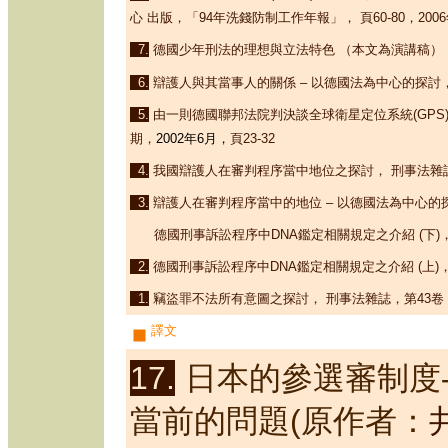
心 出版，「
94年洗錢防制工作年報
」， 頁
60-80
，2006
7.
德國少年刑法的理想與立法特色
（本文為演講稿）
6.
辯護人與其當事人的關係
–
以德國法為中心的探討
5.
由
一則德國聯邦法院判決談全球衛星定位系統
(
GPS
期，
2002
年6月，
頁23-32
4.
我國辯護人在審判程序當中地位之探討，
刑事法雜
3.
辯護人在審判程序當中的地位
–
以德國法為中心的
德國刑事訴訟程序中
DNA
鑑定相關規定之介紹
(
下
)
2.
德國刑事訴訟程序中
DNA
鑑定相關規定之介紹
(
上
)
1.
竊盜罪不法所有意圖之探討，
刑事法雜誌，第
43
卷
譯文
17.
日本的參選審制度
(原作者：
當前的問題