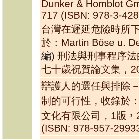
Dunker & Homblot Gm
717
(ISBN: 978-3-428
台灣在遲延危險時所
於：
Martin Böse u. D
)
刑法與刑事程序法
編
七十歲祝賀論文集，
2
辯護人的選任與排除
制的可行性，收錄於
文化有限公司，
1
版，
(ISBN: 978-957-29933