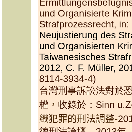
Ermittlungen
sb
efugni
und Organisierte Krim
Strafprozessrecht
, in
:
Neujustierung des Str
und Organisierten Kri
Taiwanesisches Strafr
2012,
C. F. Müller, 20
8114-3934-4
)
台灣刑事訴訟法對於
權
，
收錄於：
Sinn u.Z
織犯罪的刑法調整-
201
德刑法論壇
，
20
13
年