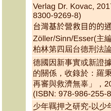
Verlag Dr. Kovac
, 201
8
300
-
9269
-
8
)
台灣基於營救目的的
Zöller
/
Sinn
/Esser
(
主
柏林第四屆台德刑法
德國因新事實或新證據
的關係，收錄於：羅秉
再審與救濟無辜」，201
(ISBN: 978-986-255-8
少年羈押之研究-以少