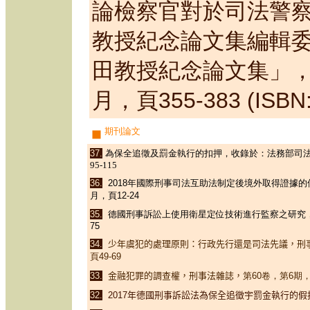
論檢察官對於司法警
教授紀念論文集編輯
田教授紀念論文集」
月，頁355-383
(ISBN
期刊論文
37.
為保全追徵及罰金執行的扣押，收錄於：法務部司
95-115
36.
2018
年國際刑事司法互助法制定後境外取得證據的
月，頁
12-24
35.
德國刑事訴訟上使用衛星定位技術進行監察之研究
75
34.
少年虞犯的處理原則：行政先行還是司法先議，刑
頁
49
-
69
33.
金融犯罪的調查權，刑事法雜誌，
第
60
卷，第
6
期
32.
2
017
年德國刑事訴訟法為保全追徵宇罰金執行的假