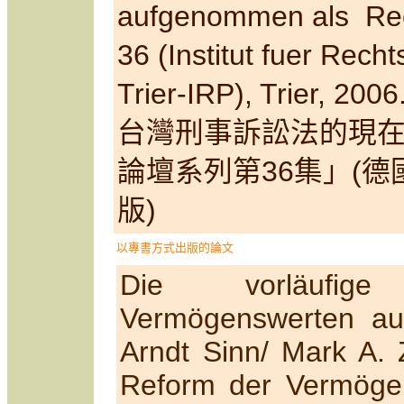
aufgenommen als Rech
36 (Institut fuer Recht
Trier-IRP), Trier, 200
台灣刑事訴訟法的現
論壇系列第
36
集」(
版)
以專書方式出版的論文
Die vorläufige
Vermögenswerten aus
Arndt Sinn/ Mark A. Z
Reform der Vermöge