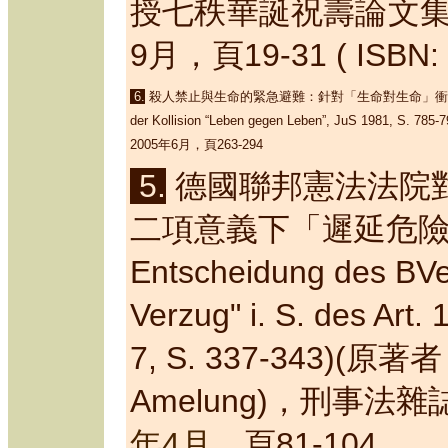
授七秩華誕祝壽論文
9月，頁19-31 ( ISBN:
6.
殺人禁止與生命的緊急避難：針對「生命對生命」衝
der Kollision “Leben gegen Leben”
, JuS 1981, S. 785-7
2005年6月，頁263-294
5.
德國聯邦憲法法院
二項意義下「遲延危
Entscheidung des BV
Verzug
"
i. S. des Art.
7, S. 337
-
343)(
原著者
Amelung)
，
刑事法雜
年
4
月，
頁81-104