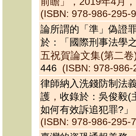
，201
9
年
4
月，
前瞻」
(ISBN: 978-986-295-
論所謂的「準」偽證罪
於：「國際刑事法學之
五祝賀論文集(第二卷
446
(ISBN: 978-986-
律師納入洗錢防制法
護
，
收錄於：吳俊毅(
如何有效訴追犯罪?」
(ISBN: 978-986-295-7