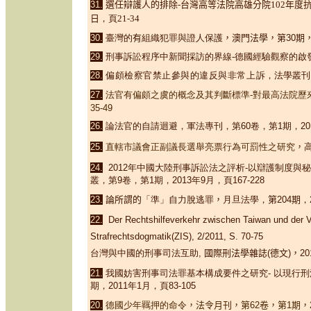
31.
選任辯護人的排除-台灣高等法院高雄分院
102
年度
日
，
頁
21
-
34
30.
臺灣的
有
組織犯罪與證人保護
，澳門法學，第30期，2
2
9.
刑事訴訟程序中新聞採訪的界線-德國經驗觀察的啟
2
8
.
偏頗檢察官禁止參與的違反與非常上訴
，法學叢刊
2
7.
法官有偏頗之虞的概念及其判斷標準
-
對最高法院歷
35-49
2
6.
論法官的自請迴避，
軍法專刊，第
60
卷，第
1
期，
20
2
5.
直轄市議會正副議長選舉亮票行為可罰性之研究
，
高
2
4.
2012
年中國大陸刑事訴訟法之評析-以辯護制度與秘
叢，第9卷，第
1
期，
2013
年
9
月，頁167-228
2
3.
論所謂的
「準」自力脫逃罪
，
月旦法學，
第
204
期
，
22.
Der Rechtshilfeverkehr zwischen Taiwan und der V
Strafrechtsdogmatik(ZIS)
, 2
/2011, S. 70-75
台灣與中國的刑事司法互助,
國際刑法學雜誌(德文)，20
21.
我國妨害刑事司法罪基本構成要件之研究
-
以現行刑
期，
2011
年
1月
，頁83-105
20.
德國少年羈押的命令
，法令月刊，第62卷，第1期，20