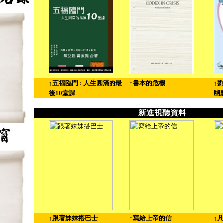
↑五福臨門 : 人生圓滿的最
↑書本的危機
↑
後10堂課
幽
新進視聽資料
↑跟著妹妹搭巴士
↑寫給上帝的信
↑