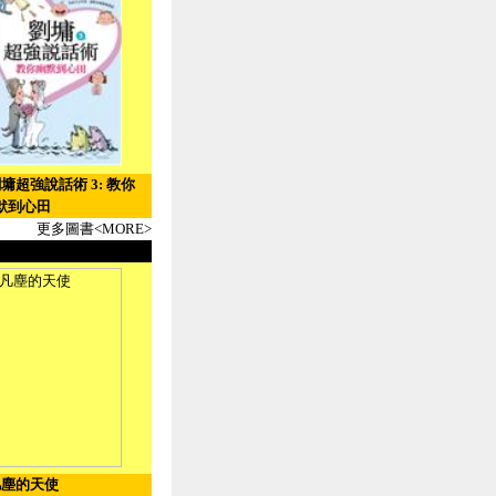
劉墉超強說話術 3: 教你
默到心田
更多圖書<MORE>
凡塵的天使