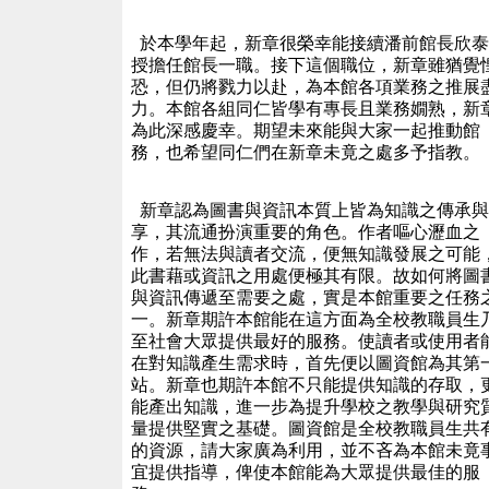
於本學年起，新章很榮幸能接續潘前館長欣泰
授擔任館長一職。接下這個職位，新章雖猶覺
恐，但仍將戮力以赴，為本館各項業務之推展
力。本館各組同仁皆學有專長且業務嫺熟，新
為此深感慶幸。期望未來能與大家一起推動館
務，也希望同仁們在新章未竟之處多予指教。
新章認為圖書與資訊本質上皆為知識之傳承與
享，其流通扮演重要的角色。作者嘔心瀝血之
作，若無法與讀者交流，便無知識發展之可能
此書藉或資訊之用處便極其有限。故如何將圖
與資訊傳遞至需要之處，實是本館重要之任務
一。新章期許本館能在這方面為全校教職員生
至社會大眾提供最好的服務。使讀者或使用者
在對知識產生需求時，首先便以圖資館為其第
站。新章也期許本館不只能提供知識的存取，
能產出知識，進一步為提升學校之教學與研究
量提供堅實之基礎。圖資館是全校教職員生共
的資源，請大家廣為利用，並不吝為本館未竟
宜提供指導，俾使本館能為大眾提供最佳的服