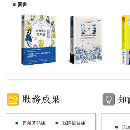
圖書
典藏閱覽組
採購編目組
Ka