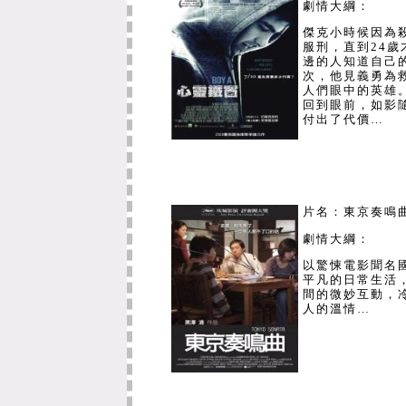
劇情大綱：
本校97學年網頁設計比賽得獎單
傑克小時候因為
學術單位：
服刑，直到24
特優：
電機系
（獎牌一面、獎金10
邊的人知道自己
優等：
資管系
（獎牌一面、獎金7,
次，他見義勇為
佳作：
都建所
、
應數系
、
應物系
（
人們眼中的英雄
回到眼前，如影
行政單位：
付出了代價…
特優：
教務處
（獎牌一面、獎金10
優等：
學務處
（獎牌一面、獎金7,
佳作：
研發處
（獎牌一面、獎金5,
恭喜以上得獎單位！
片名：東京奏鳴
劇情大綱：
試用資料庫
下列資料庫正免費試用中，歡迎多
以驚悚電影聞名
平凡的日常生活
網頁
間的微妙互動，
http://admin.nuk.edu.tw/~kdya
人的溫情
…
資料庫名稱
ProjectMUSE資料庫
C19: The Nineteent