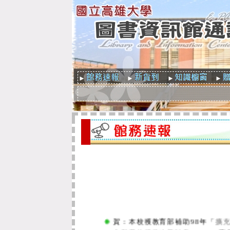
►
►
►
►
賀：本校獲教育部補助98年「
擴
全與系統服務改善計畫
」2,00