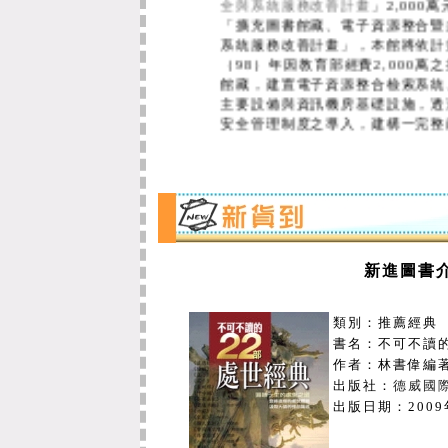
「擴充圖書館藏、電子資源整合暨
系統服務改善計畫」，本館將依計
（98）年因教育部經費2,000
館藏，建置電子資源整合檢索系統
主要設備與資訊機房基礎設施，透
安全管理制度之導入，建構一完整
路環境，期能提供更優質及完善之
本館新添購「文鼎UniFonts
辦理借用安裝光碟。
為因應H1N1新型流感，本館自9
新進圖書
前）、一樓讀者自修室及二樓圖書館
教室及二樓圖書館分別裝設自動感
人做好自主健康管理！如有類流感之
類別：推薦經典
症狀；具有肌肉酸痛、頭痛、極度
書名：不可不讀的
或支氣管炎】，請立即配戴口罩、儘
作者：
林書偉編
分機8320）、5919054（或校內
出版社：
德威國
出版日期：
200
新制上路：
1 . 圖書館自動化系統自98年8