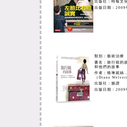
出版社：時報文
段工作說明
出版日期：
200
98學年各系所圖委會委員名單
系
通識教育中心
西洋語文學系
類別：藝術治療
書名：旅行箱的
運動健康與休
和他們的故事
作者：格琳妮絲．克
（Diane Welver
傳統工藝與創
出版社：臉譜
出版日期：
200
東亞語文學系
法律學系
政治法律學系