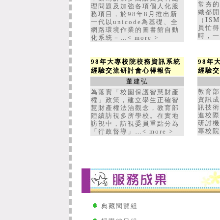
常夯的
理問題及加強各項個人化服
織都開
務項目，於98年8月推出新
（IS
一代以unicode為基礎、全
員忙得
網路環境作業的圖書館自動
時，一
化系統－…<
more
>
98年大專校院校務資訊系統
98年
經驗交流研討會心得報告
經驗交
董建弘
為落實「校園保護智慧財產
教育部
權」政策，建立學生正確智
資訊成
慧財產權法治觀念，教育部
訊技術
陸續訪視多所學校。在實地
進校際
訪視中，訪視委員重點分為
研討機
「行政督導」
專校院
…
<
more
>
典藏閱覽組