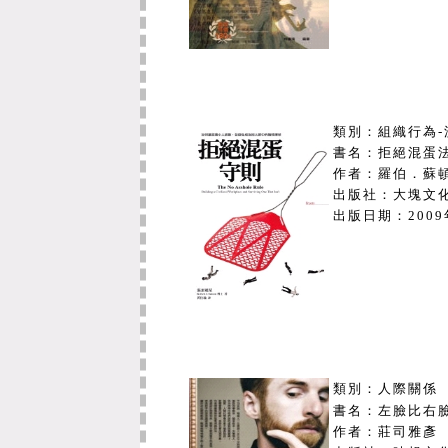
狀況及預約等相關資料皆如實由舊
2 . 高雄學園與高高屏教學資源
高雄師範大學、高雄海洋科技大學
學、樹德科技大學，擴大至：高雄
區）、文藻外語學院。於98年底
3 . 成大館際互借借期延長為2
類別：組織行為
書名：拒絕混蛋
新設備入館：
作者：羅伯．蘇頓（Ro
1 . 公用目錄檢索區電腦六成以
出版社：大塊文
變，檢索效率及視覺效果則有大幅
出版日期：
200
2 . 為提供讀者更舒的閱讀空間
示區、閱報區、休閒期刊區連成一
區則移置左側，期使讀者使用時能
電子資源：
新增臺灣學術電子書聯盟Columbi
電子書查詢系統瀏覽使用
http://
類別：人際關係
書名：左臉比右
本館資訊安全管理制度（ISMS）
作者：莊司雅彥
8月18日完成年度管理審查會議，