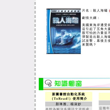
引資料庫
藝術與建築(Art& Archit
片名：殺人海嘯
庫
ProQuest系列資料庫
，
劇情大綱：
美國東海岸遭受
1. Academic Research 
這引起了五角大
2. ProQuest Education
股可怕的力量並
3. ProQuest Science J
彈製造出殺人海
4. ProQuest Career an
試攻擊，幕後主
來襲嗎？
5. ProQuest Enrep
華文電子書(Airiti Book
Airiti Library華藝
CEPS 中文期刊全文資
庫
Reaxys化學資料庫
ACI Academic Cit
庫
新圖書館自動化系統
（ToRead!）使用簡介
顏琳雅、楊淑妙
這幾年
本館為解決多國語文資料處