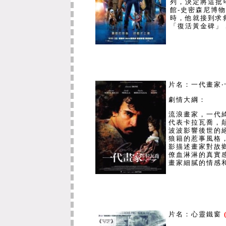
列，決定將這批
館-史密森尼博
時，他就接到求
電機工程學系
「復活黃金碑」
土木與環境工
都市發展與建
片名：一代畫家
資訊工程學系
劇情大綱：
流浪畫家，一代
化學工程及材
代表卡拉瓦喬，
波波影響後世的
狼籍的惹事風格
影描述畫家對故
生命科學系
僚血淋淋的真實
畫家細膩的情感
生物科技研究
亞太工商管理
片名：
心靈鐵窗