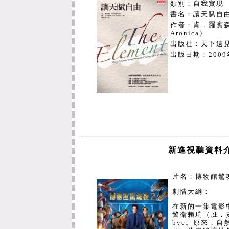
類別：自我實現
書名：讓天賦自
財經法律學系
作者：肯．羅賓森（
Aronica）
出版社：天下遠
應用經濟學系
出版日期：
200
金融管理學系
資訊管理學系
經營管理研究
應用數學系
新進視聽資
應用化學系
片名：博物館驚
劇情大綱：
應用物理學系
在新的一集電影
警衛賴瑞（班．
統計學研究所
bye。原來，