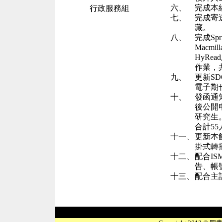
六、
完成本
行政服務組
七、
完成寄
藏。
八、
完成
Spr
Macmill
HyRead
作業，
九、
更新
SD
電子期
十、
發函通
後公開
研究生
合計
55
十一、
更新本
掛式轉
十二、
配合
IS
告、帳
十三、
配合主