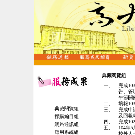
典藏閱覽組
一、
完成
10
告、管
午節開
二、
填報
10
典藏閱覽組
三、
完成申
及回報
採購編目組
四、
完成
10
網路通訊組
五、
104
年
5
應用系統組
校外人