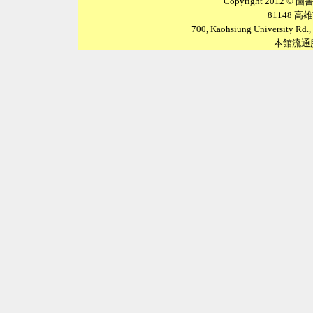
Copyright 2012 ©
圖
81148
高雄
700, Kaohsiung University Rd., 
本館流通