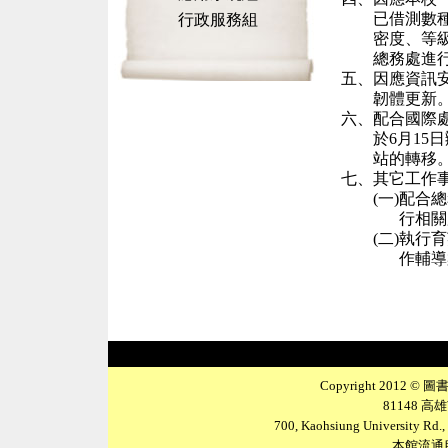
已借測數
行政服務組
密度、等
總務處進
五、
因應資訊
韌體更新
六、
配合國際
於
6
月
15
日
站的轉移
七、
其它工作
(一)
配合總
行相關
(二)
執行育
作輔導
Copyright 2012 © 圖書
81148 
700, Kaohsiung University Rd., 
本館流通服