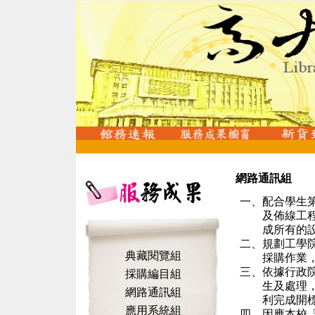
網路通訊組
一、
配合學生
及佈線工
成所有的
二、
規劃工學
典藏閱覽組
採購作業
三、
依據行政
採購編目組
生及處理
網路通訊組
利完成開
應用系統組
四、
因應本校