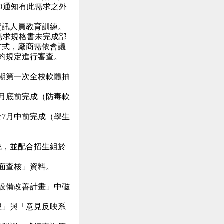
O
通知有此需求之外
資訊人員教育訓練。
需求規格書未完成部
方式，廠商需依會議
約規定進行審查。
期第一次全校軟體抽
月底前完成（防毒軟
於
7
月中前完成（學生
統，並配合招生組於
面查核」資料。
設備改善計畫」中磁
理」與「意見反映系