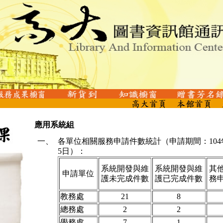
應用系統組
一、
各單位相關服務申請件數統計（申請期間：104年
5日）：
系統開發與維
系統開發與維
其
申請單位
護未完成件數
護已完成件數
務
教務處
21
8
總務處
2
2
學務處
7
1