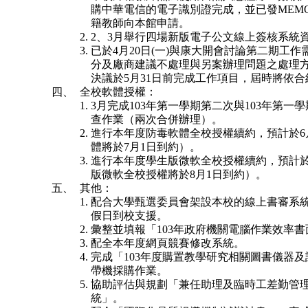
購中華電信的電子識別證完成，並已發
MEM
籍教師向本館申請。
2.
2
、
3
月舉行四場新版電子公文線上簽核系統
3.
已於
4
月
20
日
(
一
)
與康大開會討論第二期工作
分及廠商建議不處理與另案辦理問題之處理
決議於
5
月
31
日前完成工作項目，屆時將依合
四、
全校軟體授權
：
1.
3
月完成
103
年第一學期第二次與
103
年第一學
查作業（兩次合併辦理）。
2.
進行本年度防毒軟體全校授權續約，預計於
6
體將於
7
月
1
日到約）。
3.
進行本年度學生版微軟全校授權續約，預計
版微軟全校授權將於
8
月
1
日到約）。
五、
其他：
1.
配合大學甄選委員會架設本校的線上書審系
假日到校支援。
2.
彙整並填報「
103
年政府機關電腦作業效率書
3.
配全本年度網頁競賽修改系統。
4.
完成「
103
年度購置教學研究相關圖書儀器及
帶機採購作業。
5.
協助評估與規劃「兼任助理及臨時工差勤管
統」。