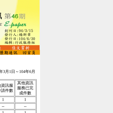
3月1日～104年6月
其他資訊
他資訊服
服務已完
申請件數
成件數
1
1
--
--
1
1