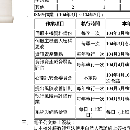
其他
2
1
（
二、
ISMS作業
104
年
3
月～
104
年
5
月）
：
作業項目
執行時間
本
伺服主機資料備份
每季一次
104
年
3
月執
伺服主機個人密碼
每季一次
104
年
3
月各
更改
資訊資產盤點
每年執行一次
104
月
3
月執
資訊資產威脅弱點
每年執行一次
104
月
4
月執
評估
104
年
4
月
16
召開訊安全委員會
不定期
次會議
提出風險改善計劃
每年執行一次
104
月
5
月執
執行風險再評鑑作
每年執行一次
104
月
5
月執
業
每日（上班
系統與網路檢查
每日（上班
日）
三、
電子公文線上簽核：
1.
本校外籍教師無法使用自然人憑證線上簽核