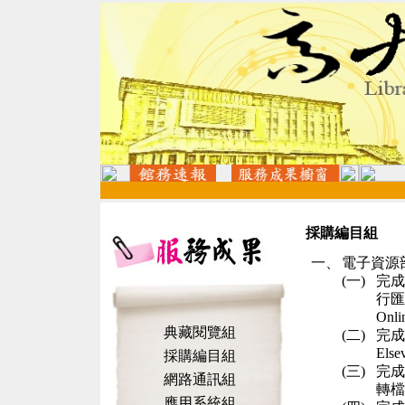
採購編目組
一、
電子資源
(一)
完成
行匯
Onli
典藏閱覽組
(二)
完成
Elsev
採購編目組
(三)
完成
網路通訊組
轉檔
應用系統組