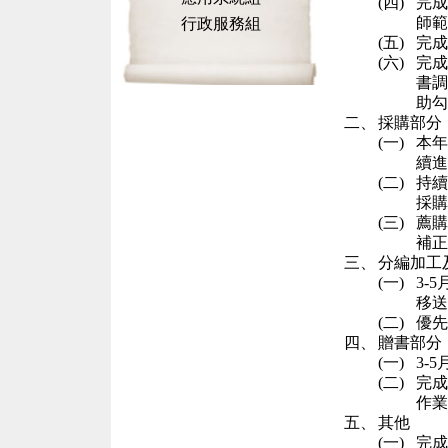
(四)
完成
師範
行政服務組
(五)
完成
(六)
完成
書調
助勾
二、
採購部分
(一)
本年
續進
(二)
持續
採購
(三)
薦購
補正
三、
分編加工
(一)
3-5
移送
(二)
優先
四、
贈書部分
(一)
3-5
(二)
完成
作業
五、
其他
(一)
完成