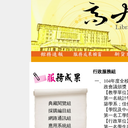
行政服務組
一、
104
年度全
政會議頒獎
【教學單位
第一名統計
典藏閱覽組
築學系；佳
【學院及中
採購編目組
第一名工學
網路通訊組
【行政單位
應用系統組
第一名學生