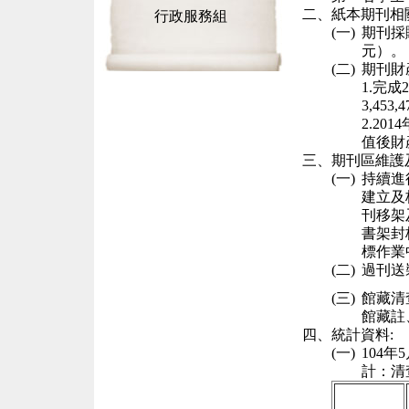
二、
紙本期刊相
行政服務組
(一)
期刊採
元）。
(二)
期刊財
1.完成
2
3,453,4
2
.
2014
值後財
三、
期刊區維護
(一)
持續進
建立及
刊移架
書架封
標作業
(二)
過刊送
(三)
館藏清
館藏註
四、
統計資料:
(一)
104
年
5
計：清