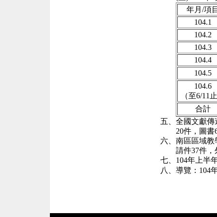
年月
/
項
104.1
104.2
104.3
104.4
104.5
104.6
（至
6/11
合計
五、
全國文獻傳
20
件，圖書
六、
南區區域教
請件
37
件，
七、
104
年上半
八、
導覽：
104